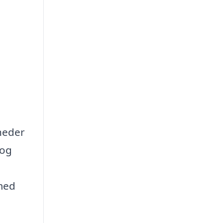
heder
 og
 med