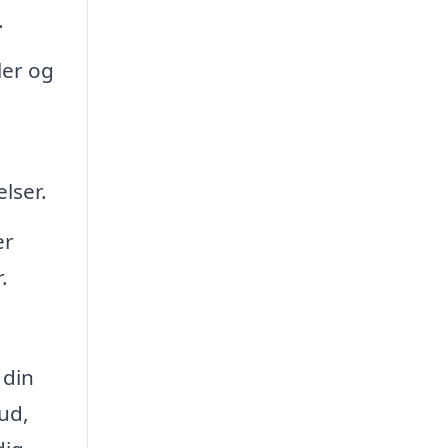
.
ler og
lser.
er
.
 din
ud,