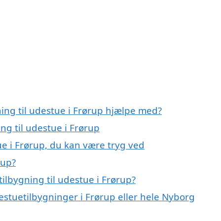
ning til udestue i Frørup hjælpe med?
ing til udestue i Frørup
ue i Frørup, du kan være tryg ved
rup?
ilbygning til udestue i Frørup?
estuetilbygninger i Frørup eller hele Nyborg