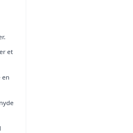
r.
er et
e en
 nyde
l