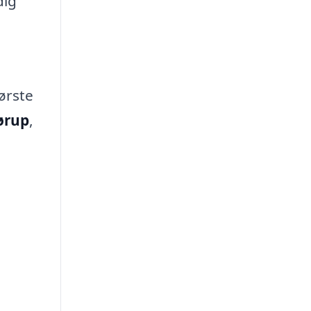
dig
ørste
rørup
,
.