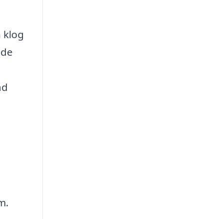
n klog
åde
ad
m.