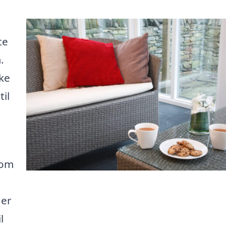
te
.
kke
il
t
som
der
l