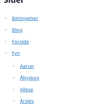
Betingelser
Blog
Forside
Fyn
Aarup
Åbyskov
Allese
Årslev