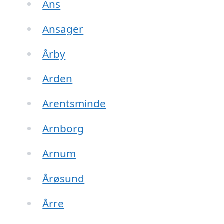
Ans
Ansager
Årby
Arden
Arentsminde
Arnborg
Arnum
Årøsund
Årre