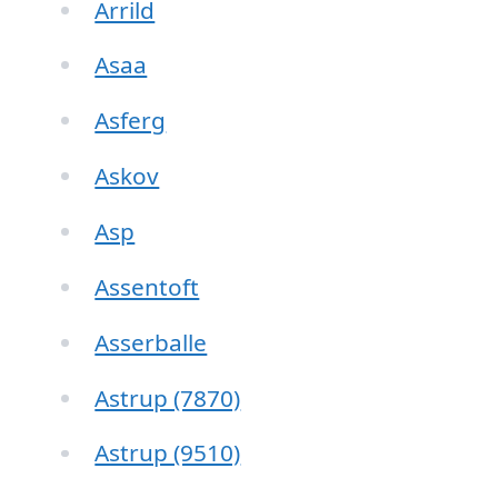
Arrild
Asaa
Asferg
Askov
Asp
Assentoft
Asserballe
Astrup (7870)
Astrup (9510)