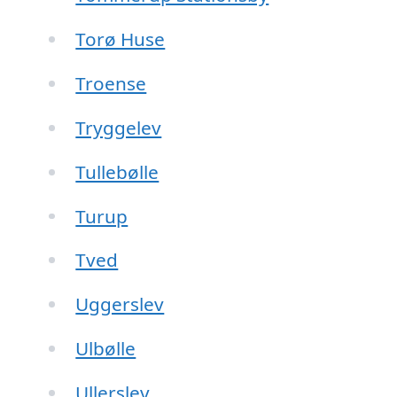
Torø Huse
Troense
Tryggelev
Tullebølle
Turup
Tved
Uggerslev
Ulbølle
Ullerslev