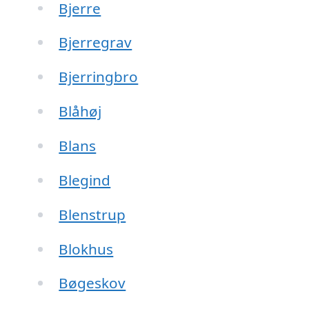
Bjerre
Bjerregrav
Bjerringbro
Blåhøj
Blans
Blegind
Blenstrup
Blokhus
Bøgeskov