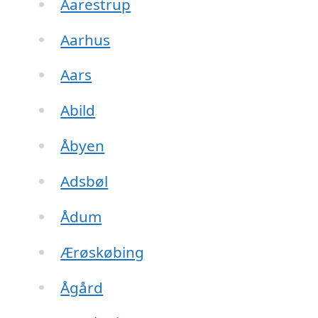
Aarestrup
Aarhus
Aars
Abild
Åbyen
Adsbøl
Ådum
Ærøskøbing
Ågård