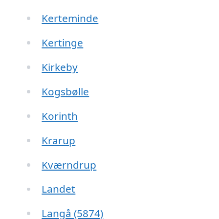
Kerteminde
Kertinge
Kirkeby
Kogsbølle
Korinth
Krarup
Kværndrup
Landet
Langå (5874)