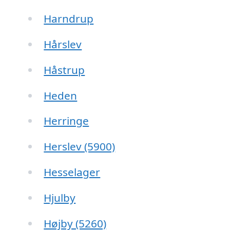
Harndrup
Hårslev
Håstrup
Heden
Herringe
Herslev (5900)
Hesselager
Hjulby
Højby (5260)