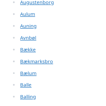
Augustenborg
Aulum
Auning
Avnbøl
Bække
Bækmarksbro
Bælum
Balle
Balling