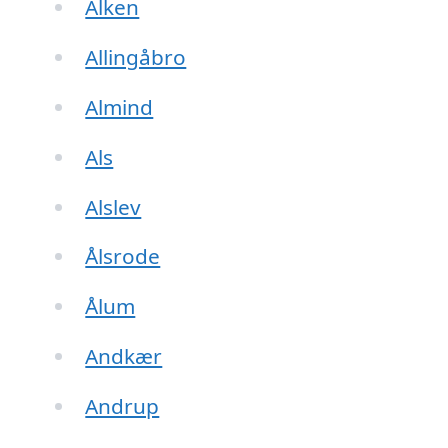
Alken
Allingåbro
Almind
Als
Alslev
Ålsrode
Ålum
Andkær
Andrup