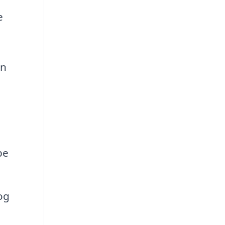
e
an
pe
og