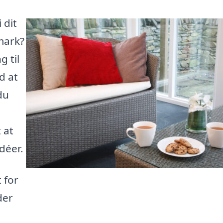
 dit
mark?
 til
d at
du
n
t at
idéer.
 for
der