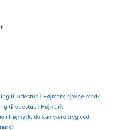
dt
ning til udestue i Højmark hjælpe med?
ing til udestue i Højmark
tue i Højmark, du kan være tryg ved
jmark?