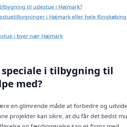
ilbygning til udestue i Højmark?
estuetilbygninger i Højmark eller hele Ringkøbing
udestue i byer nær Højmark
peciale i tilbygning til
lpe med?
 være en glimrende måde at forbedre og udvide
nne projekter kan sikre, at du får det bedst mu
udførelse og færdiggørelse kan et firma med