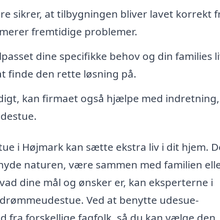
 sikrer, at tilbygningen bliver lavet korrekt f
inimerer fremtidige problemer.
passet dine specifikke behov og din families liv
t finde den rette løsning på.
igt, kan firmaet også hjælpe med indretning,
udestue.
tue i Højmark kan sætte ekstra liv i dit hjem. D
 nyde naturen, være sammen med familien ell
vad dine mål og ønsker er, kan eksperterne i
n drømmeudestue. Ved at benytte udesue-
 fra forskellige fagfolk, så du kan vælge den