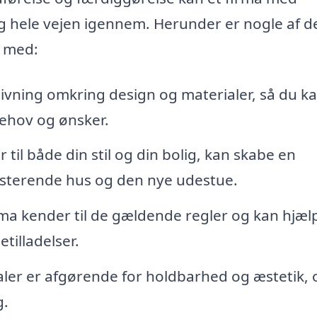
ig hele vejen igennem. Herunder er nogle af d
g med:
ivning omkring design og materialer, så du k
behov og ønsker.
 til både din stil og din bolig, kan skabe en
sterende hus og den nye udestue.
rma kender til de gældende regler og kan hjæl
tilladelser.
aler er afgørende for holdbarhed og æstetik, 
g.