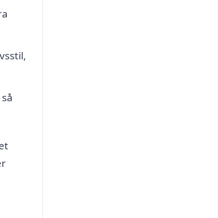
ra
sstil,
 så
et
er