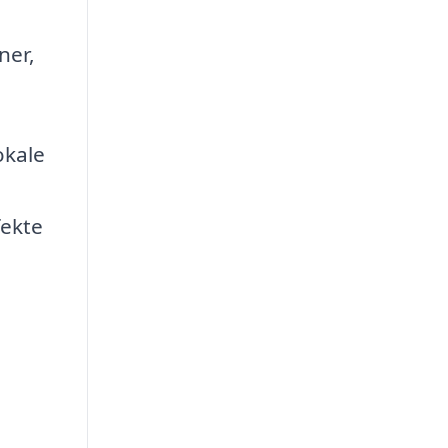
ner,
okale
fekte