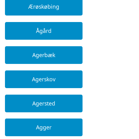
Ærøskøbing
Ågård
Agerbæk
Agerskov
Agersted
Agger