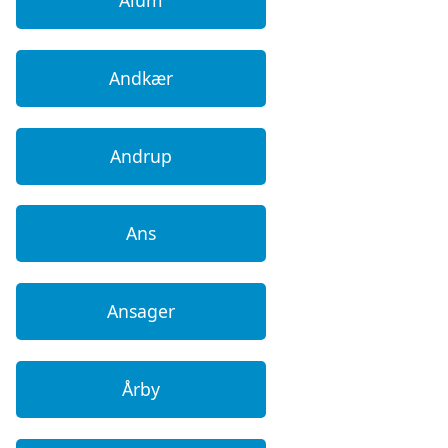
Andkær
Andrup
Ans
Ansager
Årby