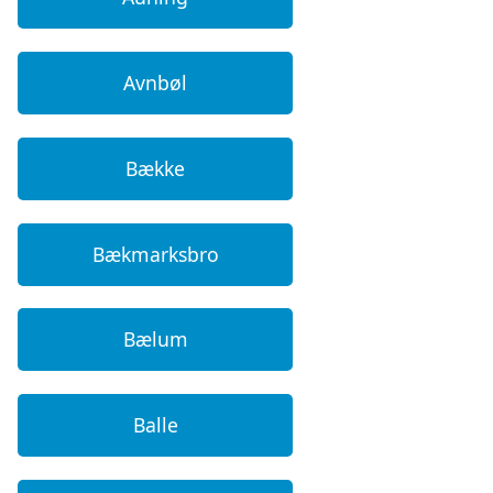
Avnbøl
Bække
Bækmarksbro
Bælum
Balle