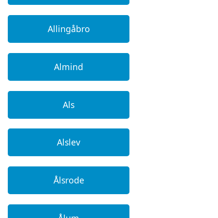
Allingåbro
Almind
Als
Alslev
Ålsrode
Ålum