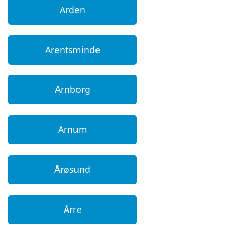
Arden
Arentsminde
Arnborg
Arnum
Årøsund
Årre