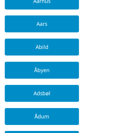
Aarhus
Aars
Abild
Åbyen
Adsbøl
Ådum