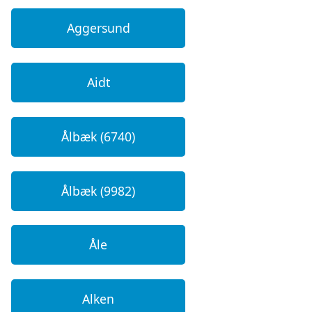
Aggersund
Aidt
Ålbæk (6740)
Ålbæk (9982)
Åle
Alken