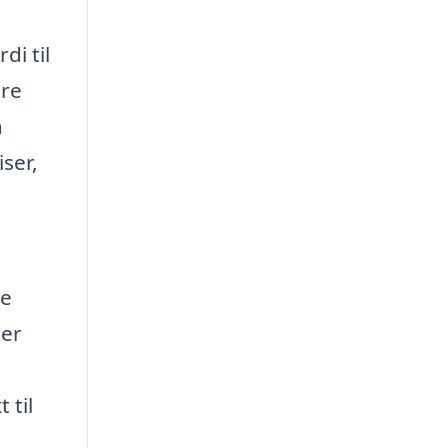
di til
ære
a
ser,
ne
der
 til