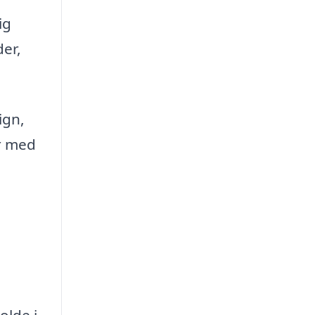
ig
er,
ign,
er med
g