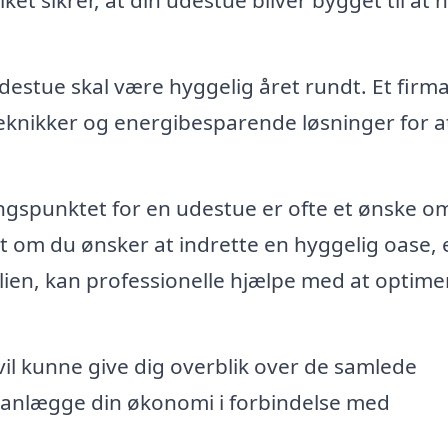
ket sikrer, at din udestue bliver bygget til at h
estue skal være hyggelig året rundt. Et firm
eknikker og energibesparende løsninger for a
spunktet for en udestue er ofte et ønske om
t om du ønsker at indrette en hyggelig oase, 
amilien, kan professionelle hjælpe med at optime
 vil kunne give dig overblik over de samlede
anlægge din økonomi i forbindelse med