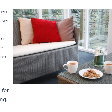
 en
nset
en
 er
der
 for
ing.