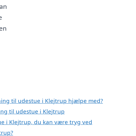
kan
e
men
ing til udestue i Klejtrup hjælpe med?
ng til udestue i Klejtrup
ue i Klejtrup, du kan være tryg ved
trup?