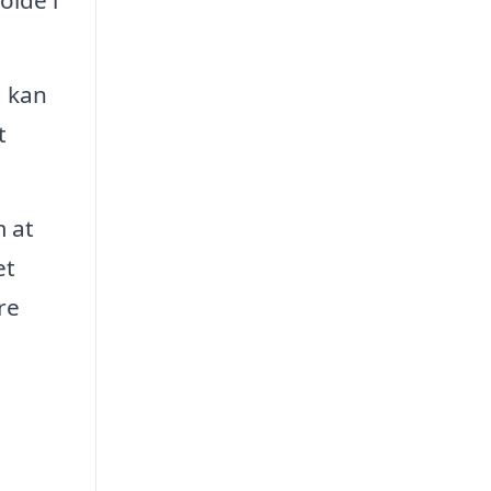
olde i
a kan
t
 at
et
re