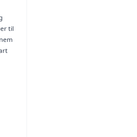
g
r til
ennem
art