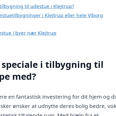
lbygning til udestue i Klejtrup?
stuetilbygninger i Klejtrup eller hele Viborg
destue i byer nær Klejtrup
peciale i tilbygning til
lpe med?
ære en fantastisk investering for dit hjem og d
nnesker ønsker at udnytte deres bolig bedre, vo
stetisk tiltalende rum. Med hjælp fra et