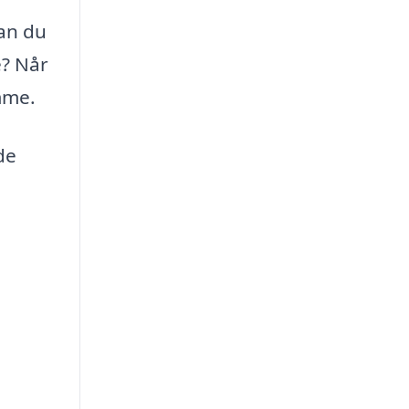
dan du
e? Når
mme.
de