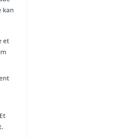
e kan
e et
om
rent
Et
t.