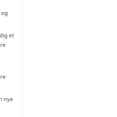
g og
dig et
mre
ære
n nye