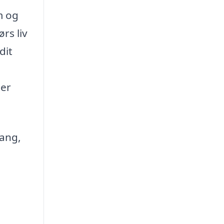
m og
rs liv
dit
der
gang,
e