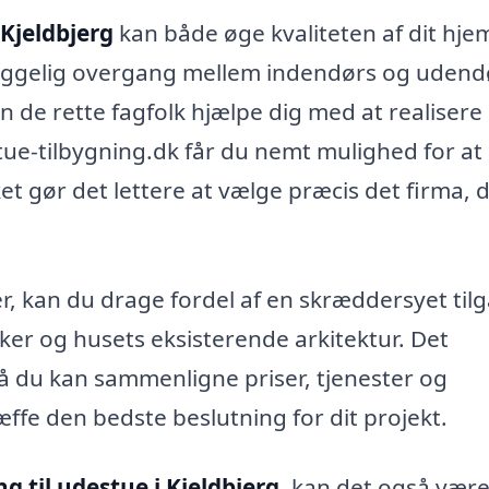
 Kjeldbjerg
kan både øge kvaliteten af dit hje
ggelig overgang mellem indendørs og udendø
an de rette fagfolk hjælpe dig med at realisere 
tue-tilbygning.dk får du nemt mulighed for at
ket gør det lettere at vælge præcis det firma, 
er, kan du drage fordel af en skræddersyet til
sker og husets eksisterende arkitektur. Det
 så du kan sammenligne priser, tjenester og
æffe den bedste beslutning for dit projekt.
ng til udestue i Kjeldbjerg
, kan det også vær