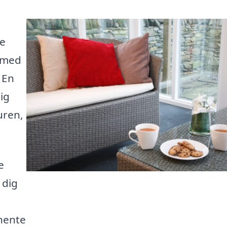
de
g med
. En
ig
uren,
e
 dig
dhente