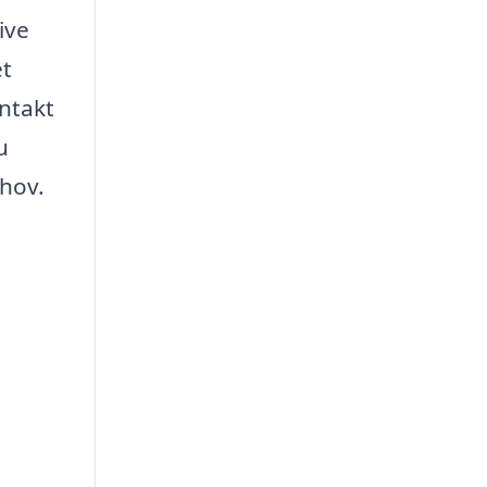
ive
et
ontakt
u
hov.