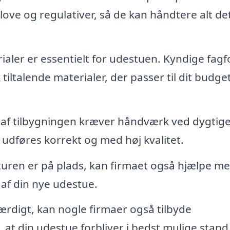
ove og regulativer, så de kan håndtere alt de
ialer er essentielt for udestuen. Kyndige fagf
iltalende materialer, der passer til dit budge
 af tilbygningen kræver håndværk ved dygtig
 udføres korrekt og med høj kvalitet.
uren er på plads, kan firmaet også hjælpe m
 af din nye udestue.
ærdigt, kan nogle firmaer også tilbyde
, at din udestue forbliver i bedst mulige stand