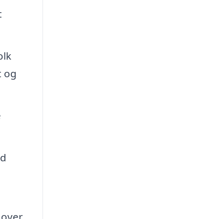
t
olk
t og
e
ed
 over