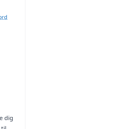
ord
e dig
til