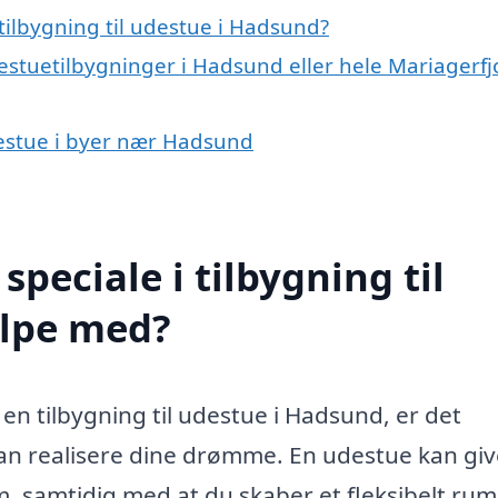
tilbygning til udestue i Hadsund?
estuetilbygninger i Hadsund eller hele Mariagerfj
udestue i byer nær Hadsund
peciale i tilbygning til
ælpe med?
en tilbygning til udestue i Hadsund, er det
 kan realisere dine drømme. En udestue kan giv
, samtidig med at du skaber et fleksibelt rum 