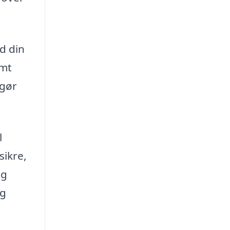
d din
emt
 gør
l
sikre,
og
og