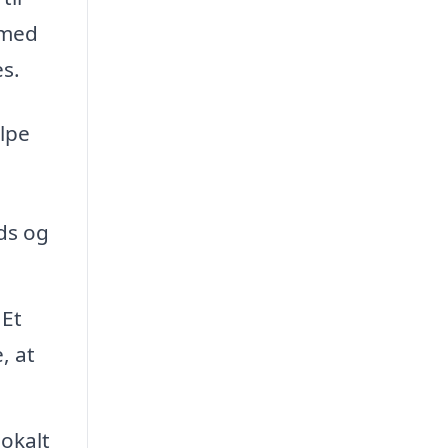
 med
es.
ælpe
ds og
 Et
, at
okalt