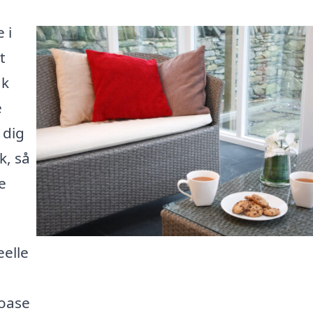
 i
t
dk
e
 dig
k, så
e
eelle
 oase