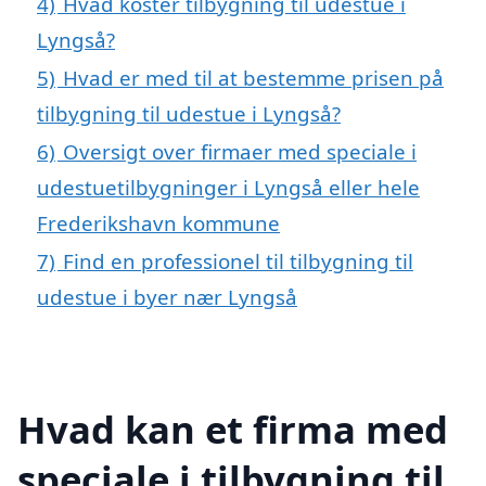
4)
Hvad koster tilbygning til udestue i
Lyngså?
5)
Hvad er med til at bestemme prisen på
tilbygning til udestue i Lyngså?
6)
Oversigt over firmaer med speciale i
udestuetilbygninger i Lyngså eller hele
Frederikshavn kommune
7)
Find en professionel til tilbygning til
udestue i byer nær Lyngså
Hvad kan et firma med
speciale i tilbygning til