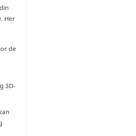
din
v. Her
vor de
og 3D-
 kan
g