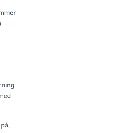
kommer
å
tning
 med
 på,