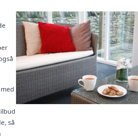
de
ber
 også
g med
tilbud
e, så
n