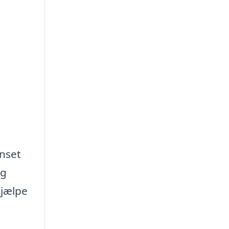
anset
øg
hjælpe