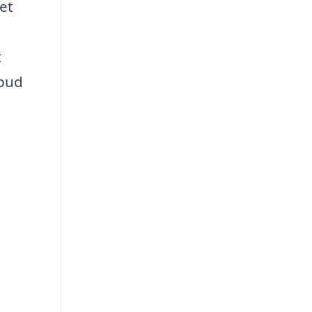
 et
t
lbud