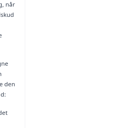
g, når
lskud
e
gne
n
ge den
ud:
det