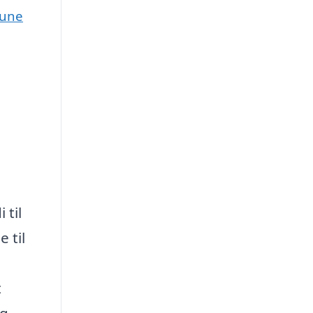
mune
 til
 til
t
ng