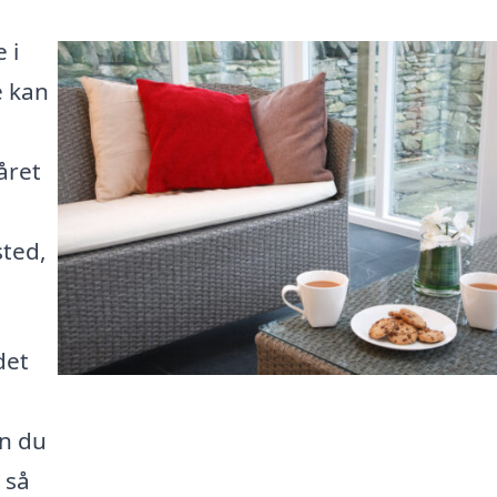
 i
e kan
året
sted,
det
n du
 så