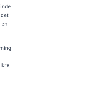
finde
 det
m en
vning
ikre,