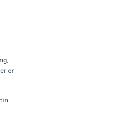
ing,
er er
 din