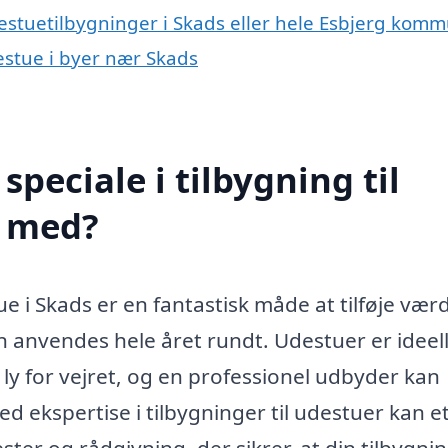
destuetilbygninger i Skads eller hele Esbjerg kom
destue i byer nær Skads
peciale i tilbygning til
e med?
e i Skads er en fantastisk måde at tilføje værdi
 anvendes hele året rundt. Udestuer er ideelle
ly for vejret, og en professionel udbyder kan
 ekspertise i tilbygninger til udestuer kan e
ster og rådgivning, der sikrer, at din tilbygni