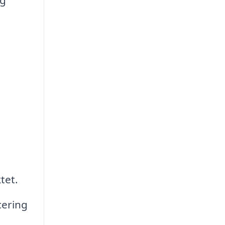
tet.
cering