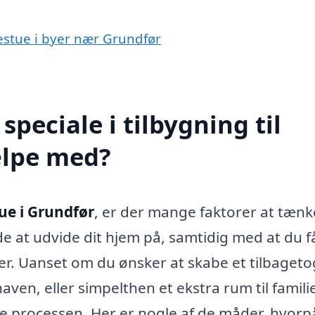
udestue i byer nær Grundfør
peciale i tilbygning til
ælpe med?
tue i Grundfør
, er der mange faktorer at tænk
e at udvide dit hjem på, samtidig med at du f
. Uanset om du ønsker at skabe et tilbageto
aven, eller simpelthen et ekstra rum til famili
ele processen. Her er nogle af de måder, hvorp