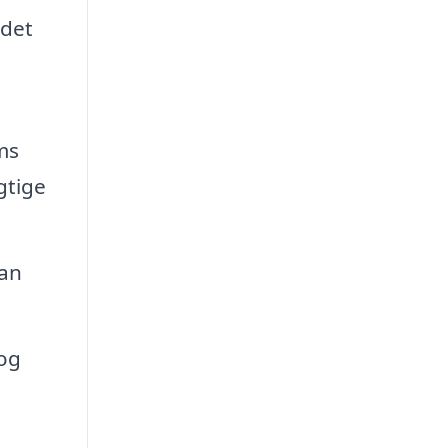
jdet
ms
gtige
kan
 og