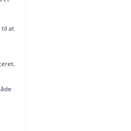
il at
ceret.
både