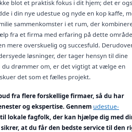
kke blot et praktisk fokus i dit hjem; det er og
t sidde i din nye udestue og nyde en kop kaffe, 
 familie sammenkomster i et rum, der kombiner
lp fra et firma med erfaring på dette områd
ssen mere overskuelig og succesfuld. Derudove
dersyede løsninger, der tager hensyn til dine
 du drømmer om, er det vigtigt at vælge en
skuer det som et fælles projekt.
bud fra flere forskellige firmaer, så du har
jenester og ekspertise. Gennem
udestue-
il lokale fagfolk, der kan hjælpe dig med di
sikrer, at du får den bedste service til den r