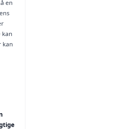
så en
mens
er
e kan
r kan
n
igtige