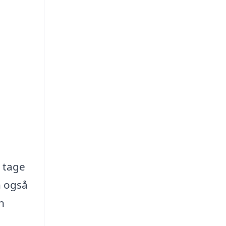
t tage
n også
n