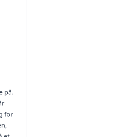
e på.
år
g for
en,
å et