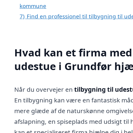
kommune
7)
Find en professionel til tilbygning til 
Hvad kan et firma med s
udestue i Grundfør hj
Når du overvejer en
tilbygning til udes
En tilbygning kan være en fantastisk måd
mere glæde af de naturskønne omgivelser
afslapning, en spiseplads med udsigt til h
kan et specialiseret firma hjælpe dig i h