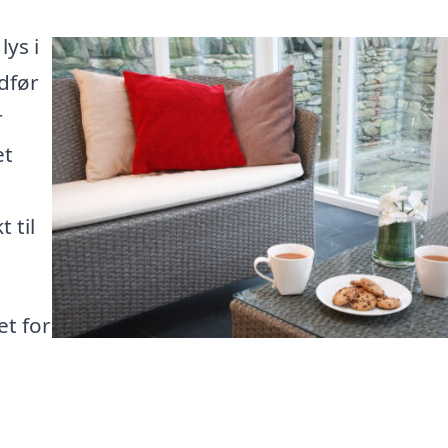
ys i
ndfør
r
et
 til
et for
n