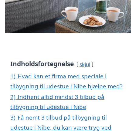
Indholdsfortegnelse
skjul
1)
Hvad kan et firma med speciale i
tilbygning til udestue i Nibe hjælpe med?
2)
Indhent altid mindst 3 tilbud på
tilbygning til udestue i Nibe
3)
Få nemt 3 tilbud på tilbygning til
udestue i Nibe, du kan være tryg ved