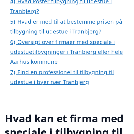
4)
Hvad koster tilbygning til udestue i
Tranbjerg?
5)
Hvad er med til at bestemme prisen på
tilbygning til udestue i Tranbjerg?
6)
Oversigt over firmaer med speciale i
udestuetilbygninger i Tranbjerg eller hele
Aarhus kommune
7)
Find en professionel til tilbygning til
udestue i byer nær Tranbjerg
Hvad kan et firma med
speciale i tilbygning til