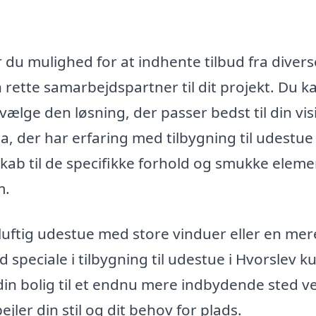
 du mulighed for at indhente tilbud fra divers
n rette samarbejdspartner til dit projekt. Du k
ælge den løsning, der passer bedst til din vis
a, der har erfaring med tilbygning til udestue 
skab til de specifikke forhold og smukke eleme
m.
uftig udestue med store vinduer eller en mer
d speciale i tilbygning til udestue i Hvorslev 
 din bolig til et endnu mere indbydende sted v
jler din stil og dit behov for plads.