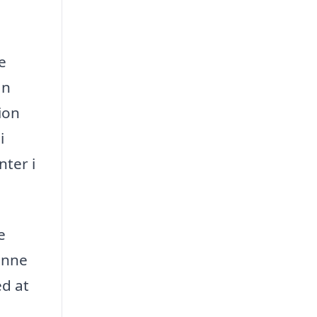
e
an
ion
i
nter i
e
kunne
ed at