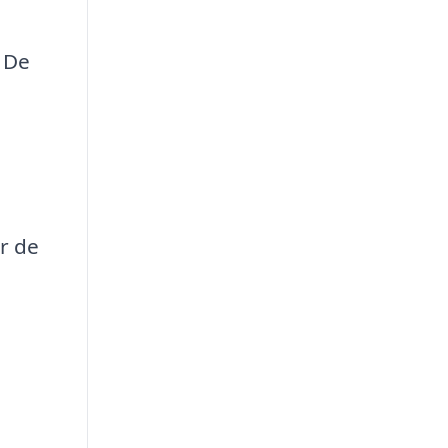
. De
er de