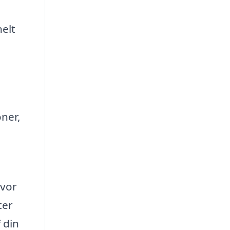
nelt
oner,
hvor
ter
 din