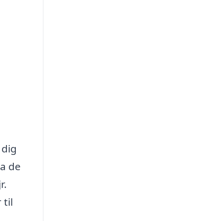
 dig
da de
r.
til