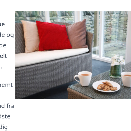
ue
æde og
ide
elt
.
 nemt
ud fra
dste
dig