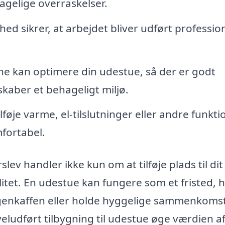
agelige overraskelser.
hed sikrer, at arbejdet bliver udført professio
e kan optimere din udestue, så der er godt
 skaber et behageligt miljø.
lføje varme, el-tilslutninger eller andre funkti
fortabel.
slev handler ikke kun om at tilføje plads til dit
alitet. En udestue kan fungere som et fristed, 
genkaffen eller holde hyggelige sammenkoms
ludført tilbygning til udestue øge værdien af