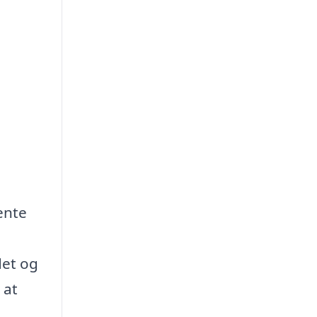
ente
det og
 at