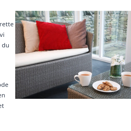
rette
vi
å du
ode
en
et