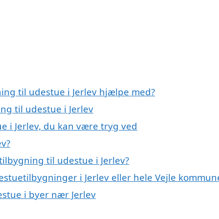
ing til udestue i Jerlev hjælpe med?
ng til udestue i Jerlev
ue i Jerlev, du kan være tryg ved
ev?
lbygning til udestue i Jerlev?
estuetilbygninger i Jerlev eller hele Vejle kommun
estue i byer nær Jerlev