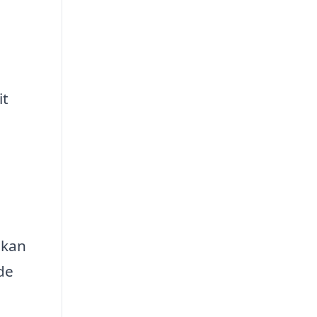
it
 kan
de