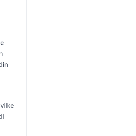
re
en
din
vilke
il