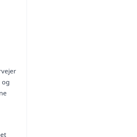
rvejer
g og
ine
 et