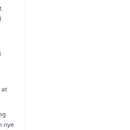
t
l
i
 at
 og
n nye