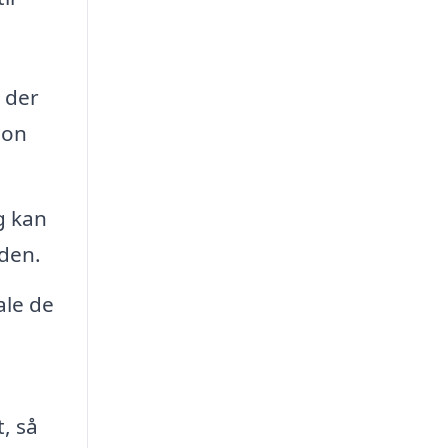
 der
ion
g kan
iden.
ale de
, så