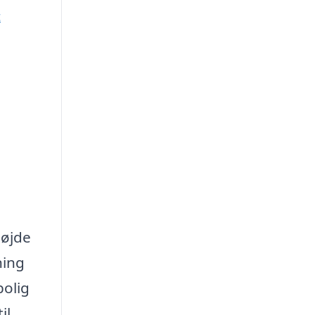
t
højde
ning
bolig
il