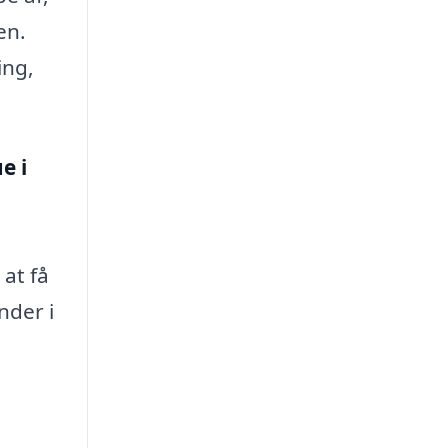
en.
ing,
e i
at få
nder i