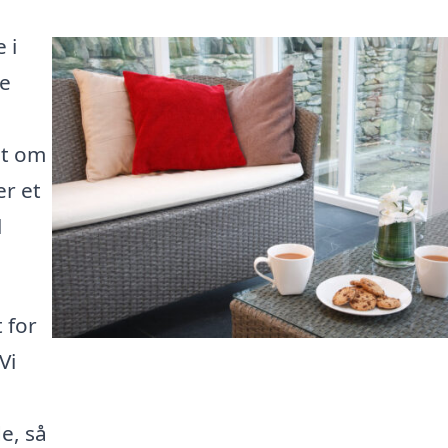
 i
le
et om
er et
l
 for
Vi
e, så