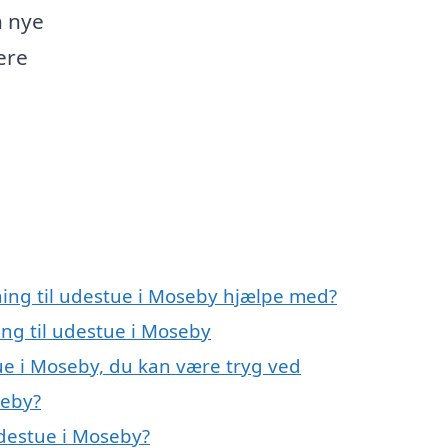
n nye
ere
ning til udestue i Moseby hjælpe med?
ing til udestue i Moseby
tue i Moseby, du kan være tryg ved
seby?
udestue i Moseby?