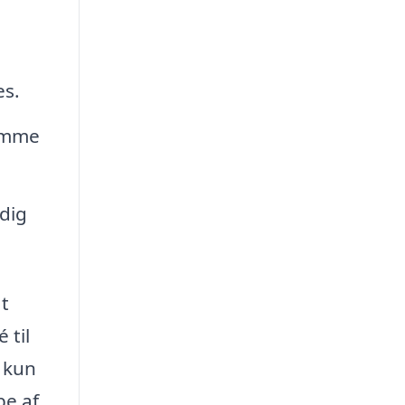
es.
ramme
 dig
at
 til
e kun
e af,