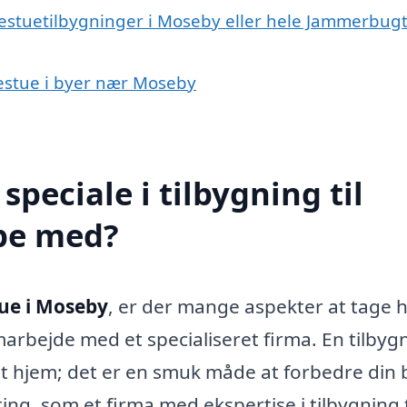
destuetilbygninger i Moseby eller hele Jammerbug
udestue i byer nær Moseby
peciale i tilbygning til
pe med?
tue i Moseby
, er der mange aspekter at tage 
marbejde med et specialiseret firma. En tilbyg
dit hjem; det er en smuk måde at forbedre din 
ting, som et firma med ekspertise i tilbygning t