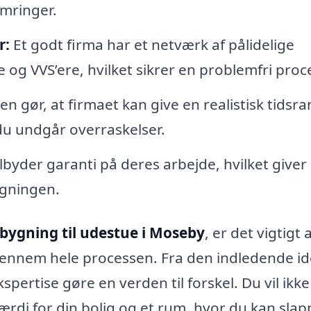
mringer.
r:
Et godt firma har et netværk af pålidelige
og VVS’ere, hvilket sikrer en problemfri proc
en gør, at firmaet kan give en realistisk tids
 du undgår overraskelser.
byder garanti på deres arbejde, hvilket giver
bygningen.
lbygning til udestue i Moseby
, er det vigtigt 
gennem hele processen. Fra den indledende idé
spertise gøre en verden til forskel. Du vil ikk
di for din bolig og et rum, hvor du kan slapp