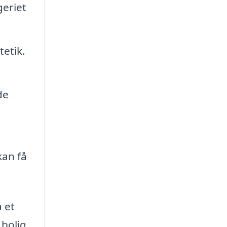
geriet
tetik.
de
kan få
å et
 bolig