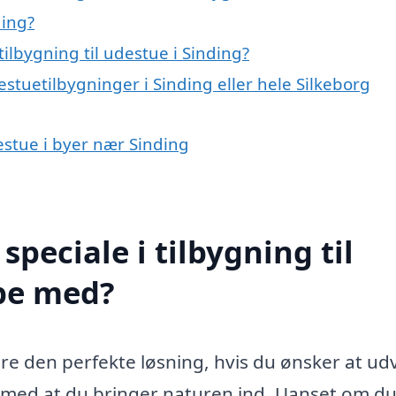
ding?
ilbygning til udestue i Sinding?
stuetilbygninger i Sinding eller hele Silkeborg
destue i byer nær Sinding
peciale i tilbygning til
lpe med?
ære den perfekte løsning, hvis du ønsker at ud
g med at du bringer naturen ind. Uanset om d