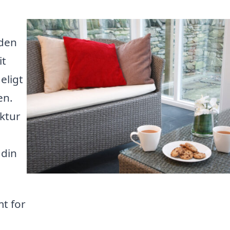
 den
it
eligt
en.
ktur
 din
t for