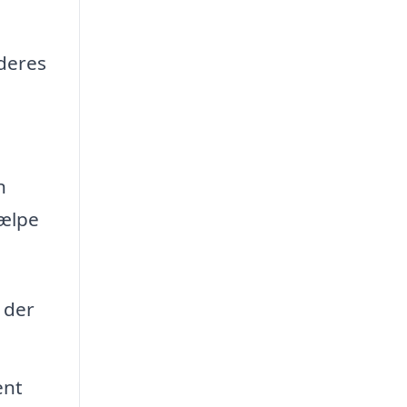
 deres
n
jælpe
 der
ent