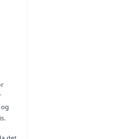
or
r
, og
is.
da det