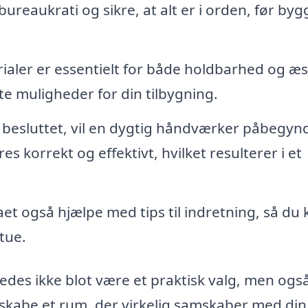
reaukrati og sikre, at alt er i orden, før byg
ialer er essentielt for både holdbarhed og æs
ste muligheder for din tilbygning.
 besluttet, vil en dygtig håndværker påbegyn
es korrekt og effektivt, hvilket resulterer i et
et også hjælpe med tips til indretning, så du 
tue.
åledes ikke blot være et praktisk valg, men ogs
u skabe et rum, der virkelig samskaber med din