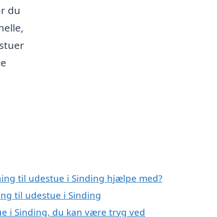
or du
nelle,
estuer
te
ning til udestue i Sinding hjælpe med?
ng til udestue i Sinding
ue i Sinding, du kan være tryg ved