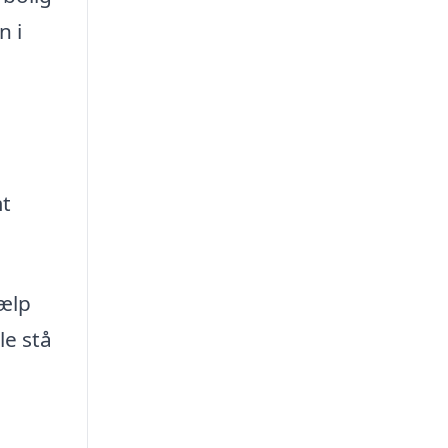
n i
t
jælp
le stå