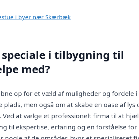
udestue i byer nær Skærbæk
peciale i tilbygning til
ælpe med?
bne op for et væld af muligheder og fordele i 
e plads, men også om at skabe en oase af lys o
Ved at vælge et professionelt firma til at hjæ
 til ekspertise, erfaring og en forståelse for
r nogle af de områder, hvor et specialiseret f