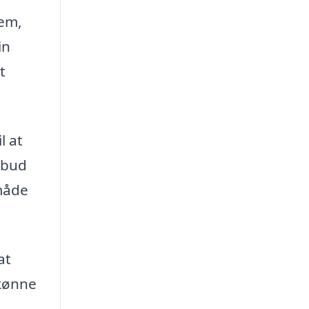
jem,
in
t
l at
lbud
 måde
at
skønne