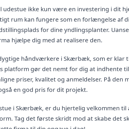
til udestue ikke kun være en investering i dit h
luftigt rum kan fungere som en forlængelse af d
udstillingsplads for dine yndlingsplanter. Uanse
firma hjælpe dig med at realisere den.
dygtige håndværkere i Skærbæk, som er klar ti
 platform gør det nemt for dig at indhente ti
nligne priser, kvalitet og anmeldelser. På den
gså en god pris for dit projekt.
estue i Skærbæk, er du hjertelig velkommen til 
form. Tag det første skridt mod at skabe det 
ette firma til din opgave i dag!