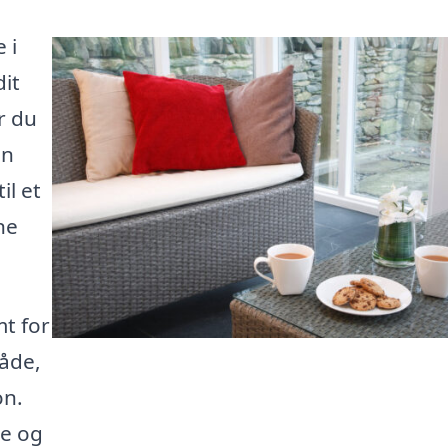
 i
it
r du
en
il et
ne
t for
råde,
on.
re og