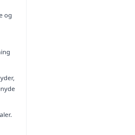
re og
ning
yder,
 nyde
ler.