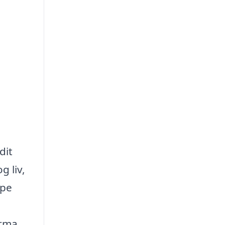
dit
g liv,
lpe
irma