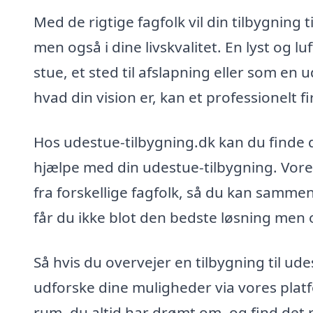
Med de rigtige fagfolk vil din tilbygning 
men også i dine livskvalitet. En lyst og 
stue, et sted til afslapning eller som en 
hvad din vision er, kan et professionelt 
Hos udestue-tilbygning.dk kan du finde 
hjælpe med din udestue-tilbygning. Vores
fra forskellige fagfolk, så du kan samme
får du ikke blot den bedste løsning men o
Så hvis du overvejer en tilbygning til ud
udforske dine muligheder via vores plat
rum, du altid har drømt om, og find det r