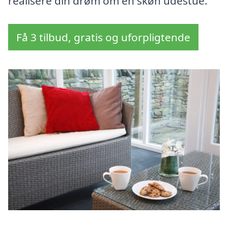
realisere din drøm om en skøn udestue.
Få 3 tilbud, gratis og uforpligtende