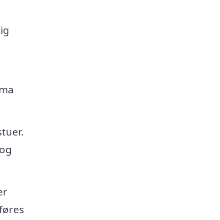
ig
rma
tuer.
 og
er
føres