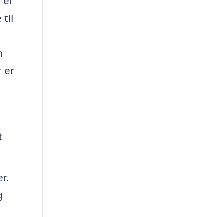
 er
til
n
r er
t
r.
g