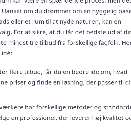
 Ballum kan være en spændende proces, men det
en. Uanset om du drømmer om en hyggelig oase 
ds eller et rum til at nyde naturen, kan en
alg. For at sikre, at du får det bedste ud af di
te mindst tre tilbud fra forskellige fagfolk. He
 idé:
r flere tilbud, får du en bedre idé om, hvad
 priser og finde en løsning, der passer til di
værkere har forskellige metoder og standarde
e en professionel, der leverer høj kvalitet o