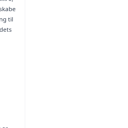
 skabe
ng til
ådets