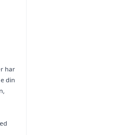
er har
de din
n,
med