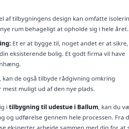
l af tilbygningens design kan omfatte isoleri
 nye rum behageligt at opholde sig i hele året.
ing:
Et er at bygge til, noget andet er at sikre,
n eksisterende bolig. Et godt firma vil have
enhæng.
 kan de også tilbyde rådgivning omkring
år mest muligt ud af den nye plads.
ig i
tilbygning til udestue i Ballum
, kan du v
ning og udførelse gennem hele processen. Fra 
disse eksperter arbejde sammen med dig for at s