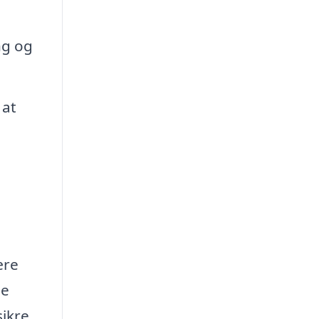
ng og
 at
ære
de
ikre,