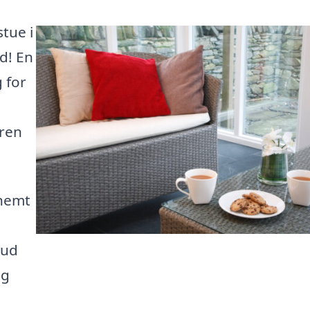
stue i
d! En
 for
ren
 nemt
bud
ig