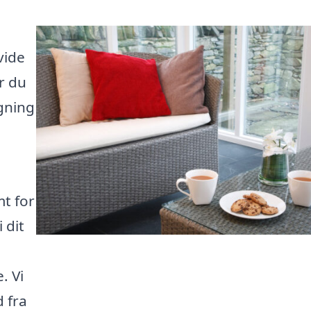
vide
r du
gning
t for
 dit
. Vi
 fra