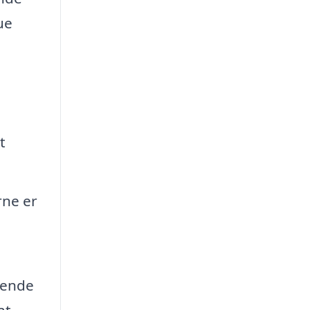
ue
t
rne er
rende