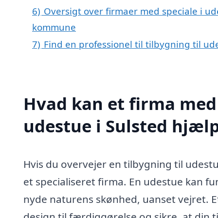
6)
Oversigt over firmaer med speciale i ud
kommune
7)
Find en professionel til tilbygning til u
Hvad kan et firma med s
udestue i Sulsted hjæl
Hvis du overvejer en tilbygning til udest
et specialiseret firma. En udestue kan f
nyde naturens skønhed, uanset vejret. Et
design til færdiggørelse og sikre, at di