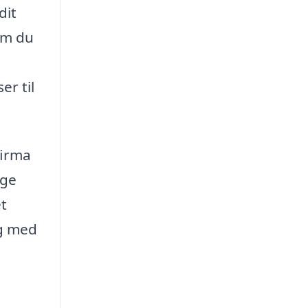
dit
om du
er til
firma
ige
et
ig med