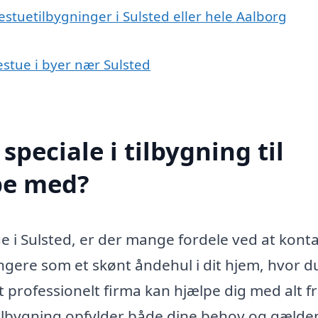
estuetilbygninger i Sulsted eller hele Aalborg
destue i byer nær Sulsted
peciale i tilbygning til
pe med?
ue i Sulsted, er der mange fordele ved at kont
ungere som et skønt åndehul i dit hjem, hvor d
 professionelt firma kan hjælpe dig med alt f
n tilbygning opfylder både dine behov og gæld