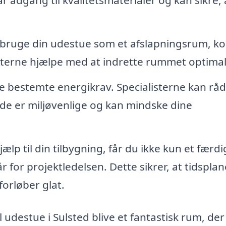
r adgang til kvalitetsmaterialer og kan sikre, 
bruge din udestue som et afslapningsrum, ko
perterne hjælpe med at indrette rummet optimal
de bestemte energikrav. Specialisterne kan rå
de er miljøvenlige og kan mindske dine
ælp til din tilbygning, får du ikke kun et færdi
 for projektledelsen. Dette sikrer, at tidsplan
orløber glat.
 udestue i Sulsted blive et fantastisk rum, der