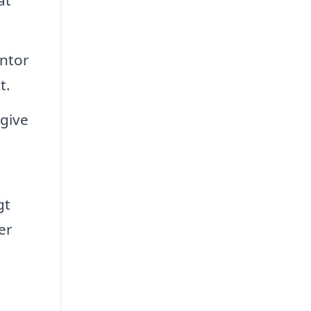
at
ntor
t.
dgive
gt
er