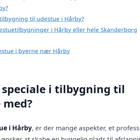
by?
ilbygning til udestue i Hårby?
estuetilbygninger i Hårby eller hele Skanderborg
udestue i byerne nær Hårby
peciale i tilbygning til
e med?
tue i Hårby
, er der mange aspekter, et profess
nsker at skabe en hyggelig plads til afslapni