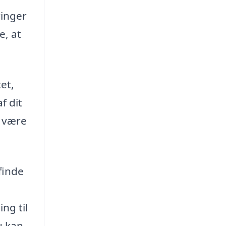
ringer
e, at
et,
f dit
e være
finde
ng til
u kan