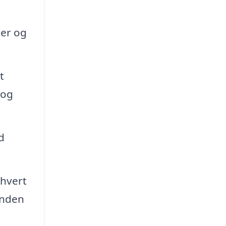
der og
t
 og
d
thvert
inden