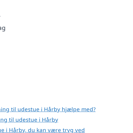
r
ag
ning til udestue i Hårby hjælpe med?
ing til udestue i Hårby
ue i Hårby, du kan være tryg ved