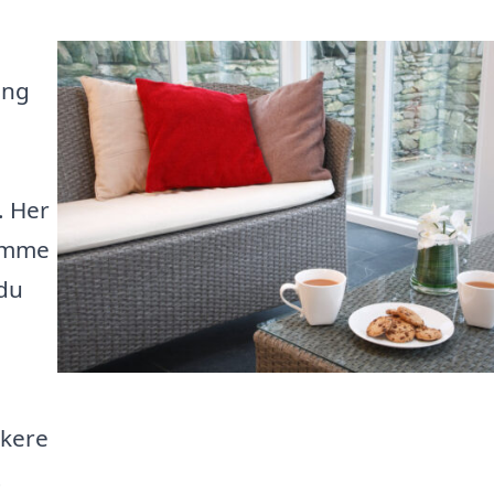
ing
. Her
rømme
du
rkere
t