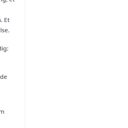
. Et
lse.
dig:
nde
om