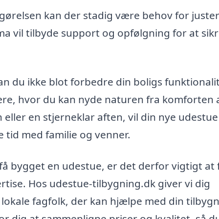
gørelsen kan der stadig være behov for juste
rma vil tilbyde support og opfølgning for at sikr
n du ikke blot forbedre din boligs funktionalit
, hvor du kan nyde naturen fra komforten a
eller en stjerneklar aften, vil din nye udestu
ge tid med familie og venner.
å bygget en udestue, er det derfor vigtigt at 
rtise. Hos udestue-tilbygning.dk giver vi dig
lokale fagfolk, der kan hjælpe med din tilbygni
or dig at sammenligne priser og kvalitet, så d