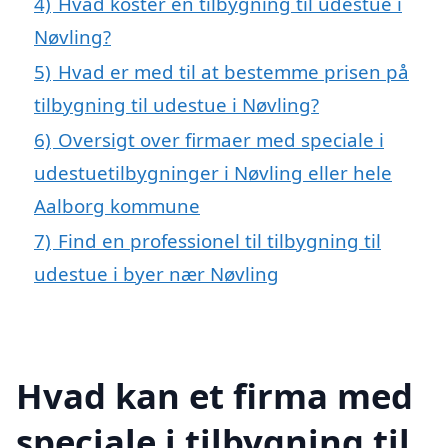
4)
Hvad koster en tilbygning til udestue i
Nøvling?
5)
Hvad er med til at bestemme prisen på
tilbygning til udestue i Nøvling?
6)
Oversigt over firmaer med speciale i
udestuetilbygninger i Nøvling eller hele
Aalborg kommune
7)
Find en professionel til tilbygning til
udestue i byer nær Nøvling
Hvad kan et firma med
speciale i tilbygning til