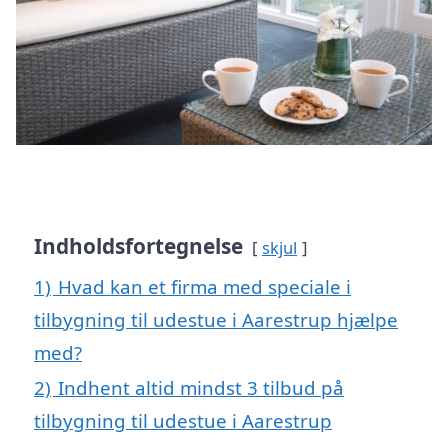
Indholdsfortegnelse
skjul
1)
Hvad kan et firma med speciale i
tilbygning til udestue i Aarestrup hjælpe
med?
2)
Indhent altid mindst 3 tilbud på
tilbygning til udestue i Aarestrup