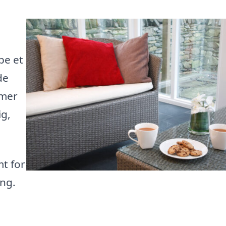
be et
de
mmer
ig,
t for
ing.