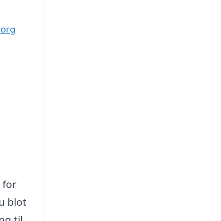
borg
 for
u blot
g til