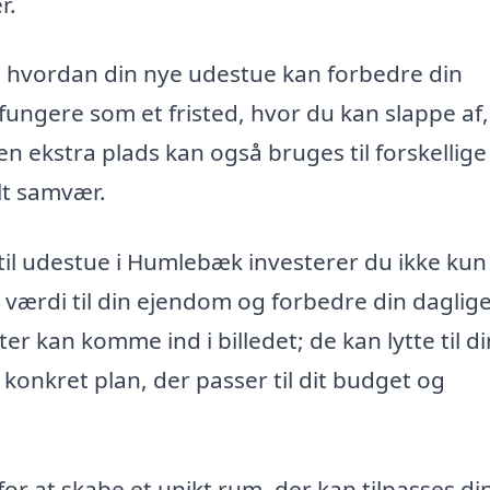
r.
, hvordan din nye udestue kan forbedre din
 fungere som et fristed, hvor du kan slappe af
n ekstra plads kan også bruges til forskellige
alt samvær.
 til udestue i Humlebæk investerer du ikke kun i
ve værdi til din ejendom og forbedre din daglig
ter kan komme ind i billedet; de kan lytte til d
onkret plan, der passer til dit budget og
for at skabe et unikt rum, der kan tilpasses di