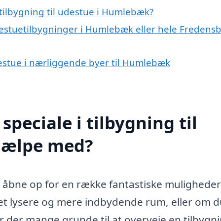
tilbygning til udestue i Humlebæk?
destuetilbygninger i Humlebæk eller hele Fredens
udestue i nærliggende byer til Humlebæk
peciale i tilbygning til
jælpe med?
n åbne op for en række fantastiske muligheder
et lysere og mere indbydende rum, eller om d
r der mange grunde til at overveje en tilbygnin