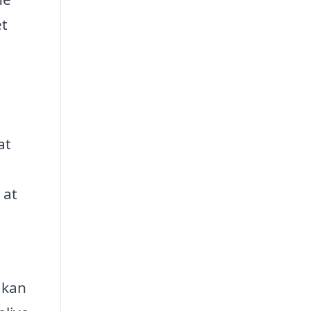
et
at
 at
 kan