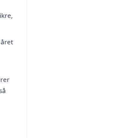
ikre,
 året
erer
så