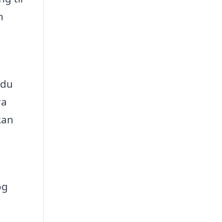
n
 du
ra
kan
og