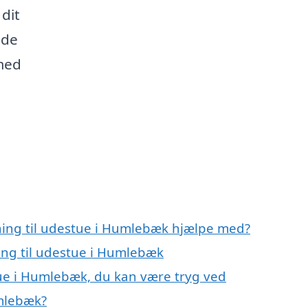
dit
nde
med
gning til udestue i Humlebæk hjælpe med?
ning til udestue i Humlebæk
tue i Humlebæk, du kan være tryg ved
umlebæk?