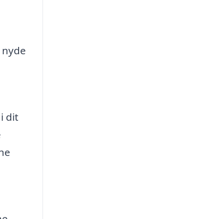
, nyde
 dit
e
ine
ne