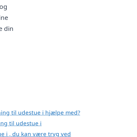
 og
ine
e din
ning til udestue i hjælpe med?
ng til udestue i
ue i , du kan være tryg ved