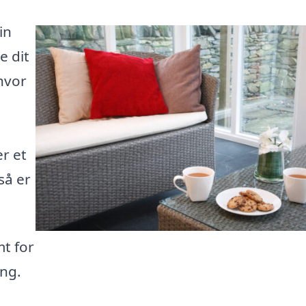
in
e dit
hvor
er et
så er
t for
ing.