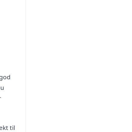
 god
du
r
kt til