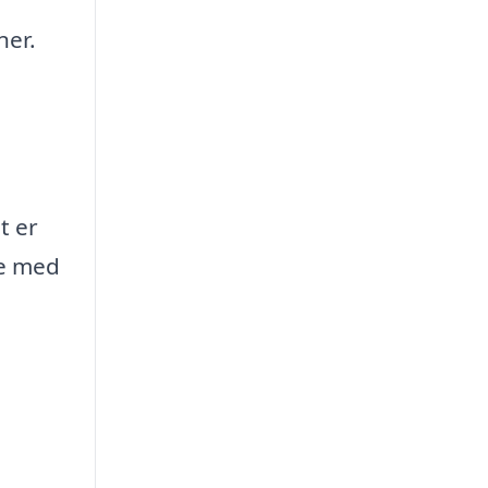
ner.
t er
ge med
e