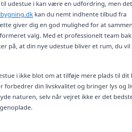
g til udestue i kan være en udfordring, men det
lbygning.dk
kan du nemt indhente tilbud fra
Dette giver dig en god mulighed for at samme
 informeret valg. Med et professionelt team ba
er på, at din nye udestue bliver et rum, du vil
stue i ikke blot om at tilføje mere plads til dit
orbedrer din livskvalitet og bringer lys og liv
nyde naturen, selv når vejret ikke er det bedst
g genoplade.