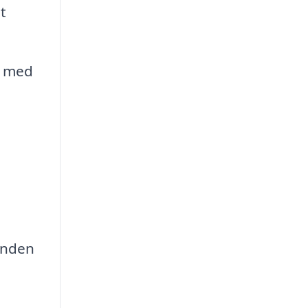
t
g med
 inden