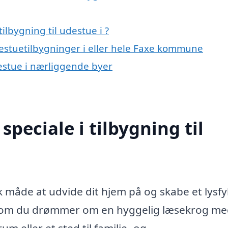
lbygning til udestue i ?
destuetilbygninger i eller hele Faxe kommune
udestue i nærliggende byer
peciale i tilbygning til
sk måde at udvide dit hjem på og skabe et lysfy
t om du drømmer om en hyggelig læsekrog m
m eller et sted til familie- og