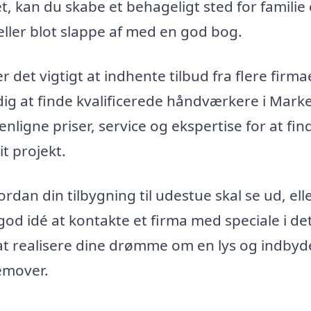
 kan du skabe et behageligt sted for familie
 eller blot slappe af med en god bog.
er det vigtigt at indhente tilbud fra flere firma
ig at finde kvalificerede håndværkere i Marke
nligne priser, service og ekspertise for at fin
it projekt.
dan din tilbygning til udestue skal se ud, ell
 god idé at kontakte et firma med speciale i de
d at realisere dine drømme om en lys og indby
emover.