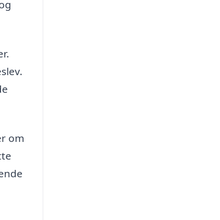
 og
er.
slev.
de
er om
tte
dende