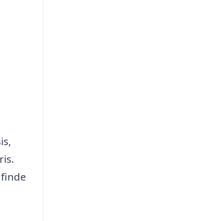
is,
ris.
 finde