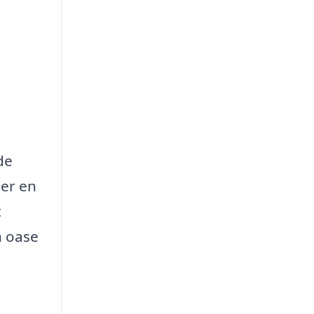
de
 er en
t
n oase