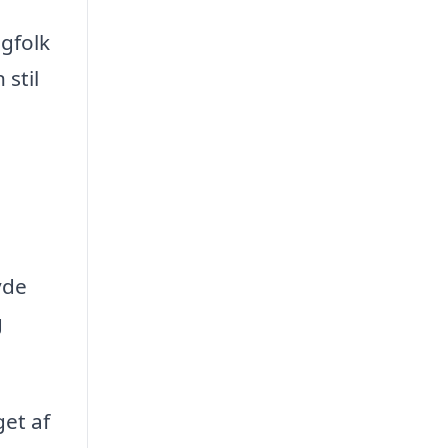
agfolk
stil
yde
g
get af