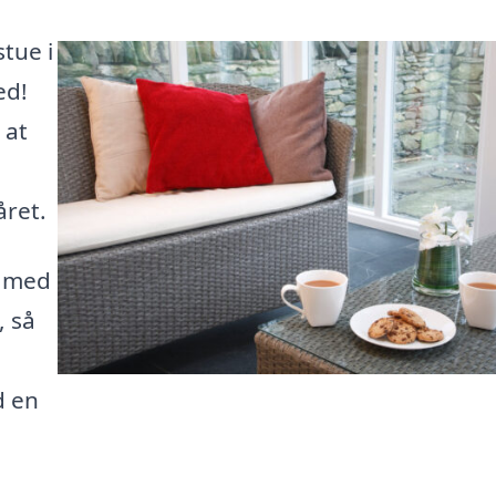
stue i
ed!
 at
ret.
g med
, så
d en