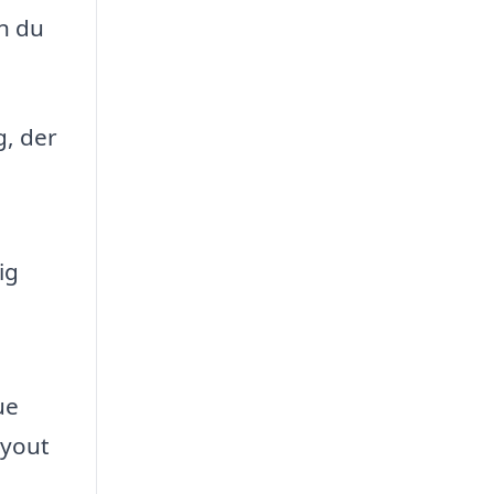
an du
g, der
ig
ue
ayout