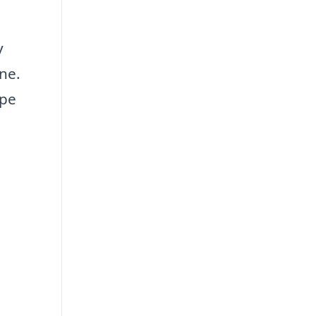
y
ne.
lpe