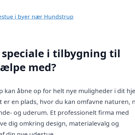
udestue i byer nær Hundstrup
peciale i tilbygning til
jælpe med?
up kan åbne op for helt nye muligheder i dit hj
et er en plads, hvor du kan omfavne naturen, 
inde- og uderum. Et professionelt firma med
give dig omkring design, materialevalg og
 af din nye udestue.