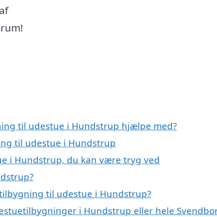
af
erum!
ning til udestue i Hundstrup hjælpe med?
ing til udestue i Hundstrup
tue i Hundstrup, du kan være tryg ved
ndstrup?
ilbygning til udestue i Hundstrup?
destuetilbygninger i Hundstrup eller hele Svendbo