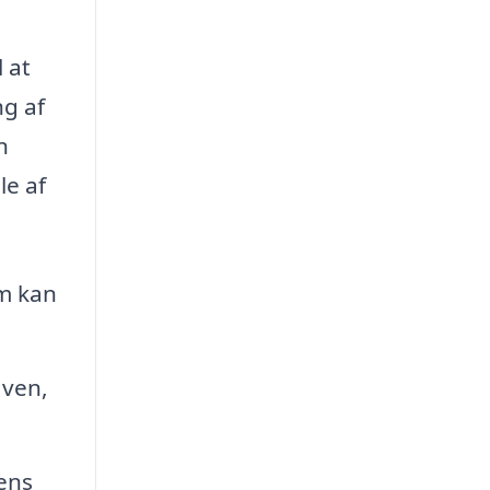
 at
ng af
n
le af
om kan
aven,
ens