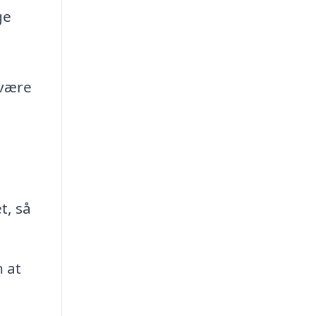
ge
 være
t, så
n at