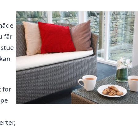
 måde
u får
estue
 kan
 for
lpe
erter,