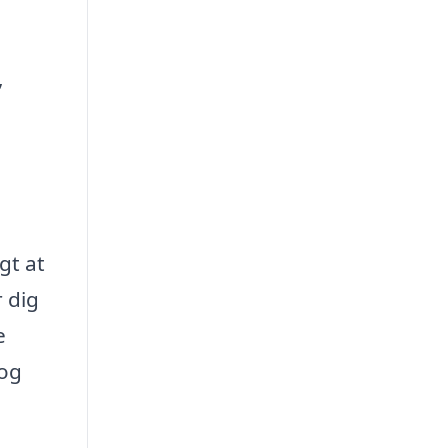
,
gt at
r dig
e
 og