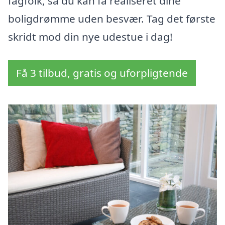
fagfolk, så du kan få realiseret dine
boligdrømme uden besvær. Tag det første
skridt mod din nye udestue i dag!
Få 3 tilbud, gratis og uforpligtende