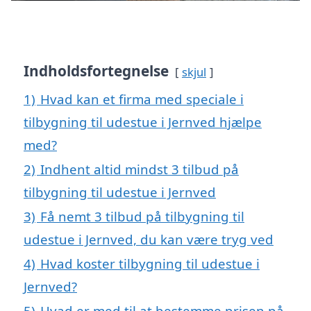
Indholdsfortegnelse
skjul
1)
Hvad kan et firma med speciale i
tilbygning til udestue i Jernved hjælpe
med?
2)
Indhent altid mindst 3 tilbud på
tilbygning til udestue i Jernved
3)
Få nemt 3 tilbud på tilbygning til
udestue i Jernved, du kan være tryg ved
4)
Hvad koster tilbygning til udestue i
Jernved?
5)
Hvad er med til at bestemme prisen på