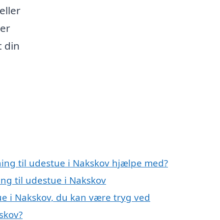
ller
her
 din
ning til udestue i Nakskov hjælpe med?
ing til udestue i Nakskov
tue i Nakskov, du kan være tryg ved
kskov?