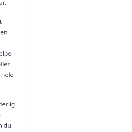
er.
t
 en
jælpe
ller
 hele
derlig
e
m du