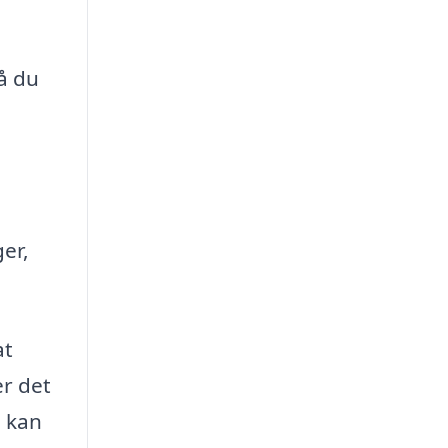
å du
er,
at
er det
, kan