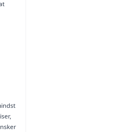
at
mindst
iser,
ønsker