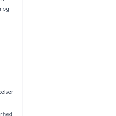
n og
kelser
arhed