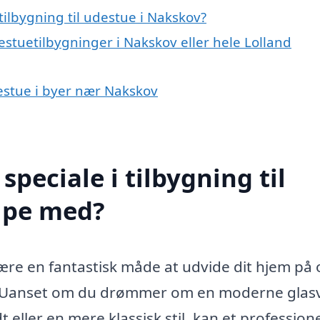
ilbygning til udestue i Nakskov?
estuetilbygninger i Nakskov eller hele Lolland
udestue i byer nær Nakskov
peciale i tilbygning til
lpe med?
være en fantastisk måde at udvide dit hjem på
lien. Uanset om du drømmer om en moderne gla
 eller en mere klassisk stil, kan et professione