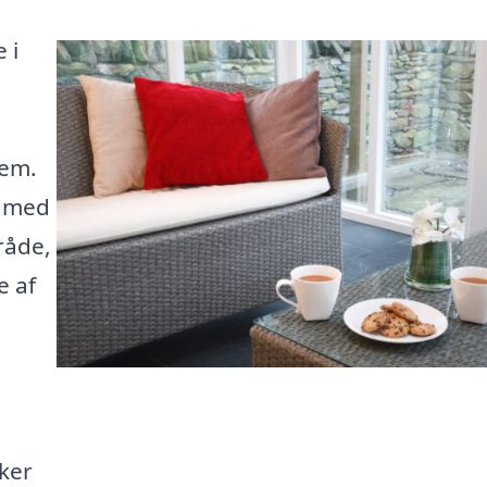
 i
jem.
g med
råde,
e af
ker