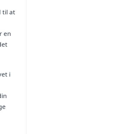
til at
r en
det
et i
din
ge