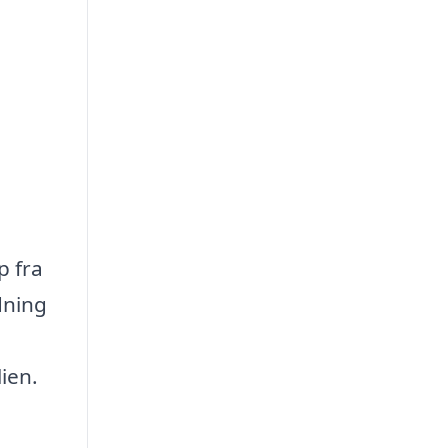
p fra
dning
ien.