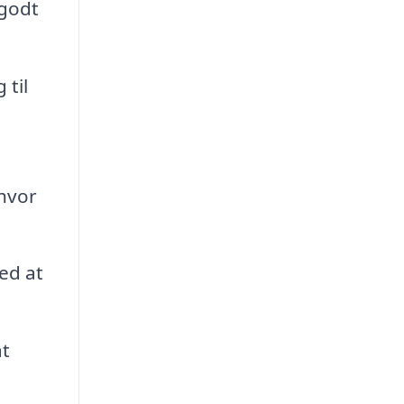
 godt
 til
 hvor
ed at
at