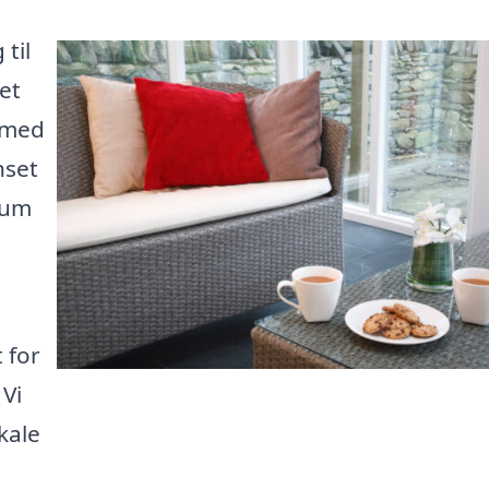
til
et
 med
nset
rum
 for
 Vi
kale